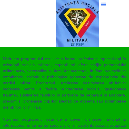
Misiunea programului
este de a forma profesioniști specializați în
asistență socială militară, capabili să ofere sprijin personalului
militar activ, veteranilor și familiilor acestora, în fața provocărilor
emoționale, sociale și psihologice generate de experiențele din
mediul militar. Programul urmărește dezvoltarea abilităților
necesare pentru a facilita reintegrarea socială, gestionarea
traumei, susținerea familiilor în perioade de separare și adaptare,
precum și protejarea copiilor afectați de absența sau schimbarea
membrilor lor militari.
Viziunea programului
este de a deveni un reper național și
internațional în formarea specialiștilor în asistență socială adaptată