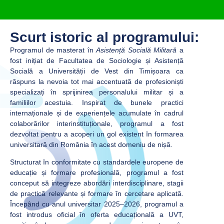
Scurt istoric al programului:
Programul de masterat în
Asistență Socială Militară
a
fost inițiat de Facultatea de Sociologie și Asistență
Socială a Universității de Vest din Timișoara ca
răspuns la nevoia tot mai accentuată de profesioniști
specializați în sprijinirea personalului militar și a
familiilor acestuia. Inspirat de bunele practici
internaționale și de experiențele acumulate în cadrul
colaborărilor interinstituționale, programul a fost
dezvoltat pentru a acoperi un gol existent în formarea
universitară din România în acest domeniu de nișă.
Structurat în conformitate cu standardele europene de
educație și formare profesională, programul a fost
conceput să integreze abordări interdisciplinare, stagii
de practică relevante și formare în cercetare aplicată.
Începând cu anul universitar 2025–2026, programul a
fost introdus oficial în oferta educațională a UVT,